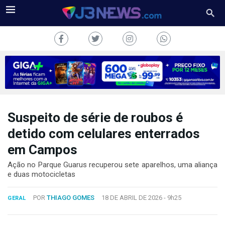
Suspeito de série de roubos é
J3NEWS
detido com celulares enterrados
TV
em Campos
COLUNAS
Ação no Parque Guarus recuperou sete aparelhos, uma aliança
e duas motocicletas
FALE
CONOSCO
POR
THIAGO GOMES
18 DE ABRIL DE 2026 -
9h25
GERAL
Copyright
2024