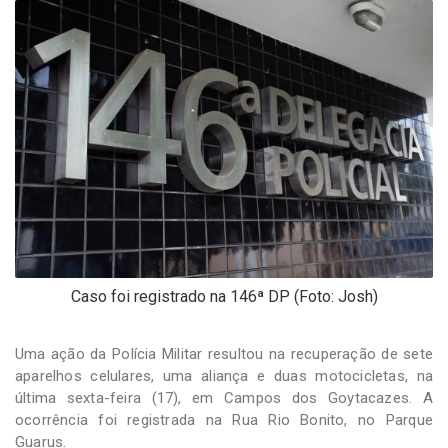
-
Desenvolvido
por
Hesea
Tecnologia
e
Sistemas
Caso foi registrado na 146ª DP (Foto: Josh)
Uma ação da Polícia Militar resultou na recuperação de sete
aparelhos celulares, uma aliança e duas motocicletas, na
última sexta-feira (17), em Campos dos Goytacazes. A
ocorrência foi registrada na Rua Rio Bonito, no Parque
Guarus.