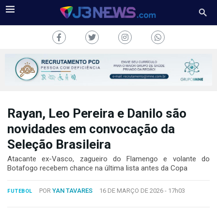
Rayan, Leo Pereira e Danilo são
J3NEWS
novidades em convocação da
TV
Seleção Brasileira
COLUNAS
Atacante ex-Vasco, zagueiro do Flamengo e volante do
Botafogo recebem chance na última lista antes da Copa
FALE
CONOSCO
POR
YAN TAVARES
16 DE MARÇO DE 2026 -
17h03
FUTEBOL
Copyright
2024