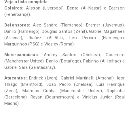
Veja a lista completa:
Goleiros:
Alisson (Liverpool), Bento (Al-Nassr) e Ederson
(Fenerbahçe).
Defensores:
Alex Sandro (Flamengo), Bremer (Juventus),
Danilo (Flamengo), Douglas Santos (Zenit), Gabriel Magalhães
(Arsenal), Ibañez (Al-Ahli), Leo Pereira (Flamengo),
Marquinhos (PSG) e Wesley (Roma).
Meio-campistas:
Andrey Santos (Chelsea), Casemiro
(Manchester United), Danilo (Botafogo), Fabinho (Al-Ittihad) e
Gabriel Sara (Galatasaray).
Atacantes:
Endrick (Lyon), Gabriel Martinelli (Arsenal), Igor
Thiago (Brentford), João Pedro (Chelsea), Luiz Henrique
(Zenit), Matheus Cunha (Manchester United), Raphinha
(Barcelona), Rayan (Bournemouth) e Vinicius Junior (Real
Madrid).