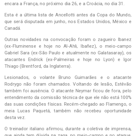
encara a França, no próximo dia 26, e a Croácia, no dia 31.
Esta é a última lista de Ancellotti antes da Copa do Mundo,
que será disputada em junho, nos Estados Unidos, México e
Canadá.
Outras novidades na convocação foram o zagueiro Ibanez
(ex-Fluminense e hoje no Al-Ahli, Ibañez), o meio-campo
Gabriel Sara (ex-São Paulo e atualmente no Galatasaray), os
atacantes Endrick (ex-Palmeiras e hoje no Lyon) e Igor
Thiago (Brentford, da Inglaterra).
Lesionados, o volante Bruno Guimarães e o atacante
Rodrygo não foram chamados. Voltando de lesão, Estêvão
também foi ausência. O atacante Neymar ficou de fora, pelo
entendimento da comissão técnica de que ele não está 100%
das suas condições físicas. Recém-chegado ao Flamengo, o
meia Lucas Paquetá, também não recebeu oportunidade
desta vez.
O treinador italiano afirmou, durante a coletiva de imprensa,
que ainda tem dúvida na zaga, no meio-campo e no ataque,