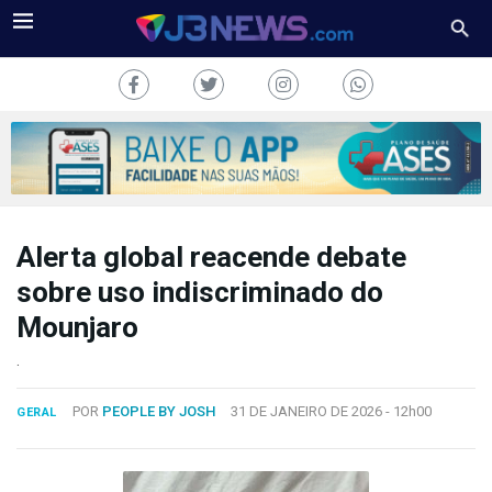
Alerta global reacende debate
J3NEWS
sobre uso indiscriminado do
TV
Mounjaro
COLUNAS
.
FALE
POR
PEOPLE BY JOSH
31 DE JANEIRO DE 2026 -
12h00
GERAL
CONOSCO
Copyright
2024