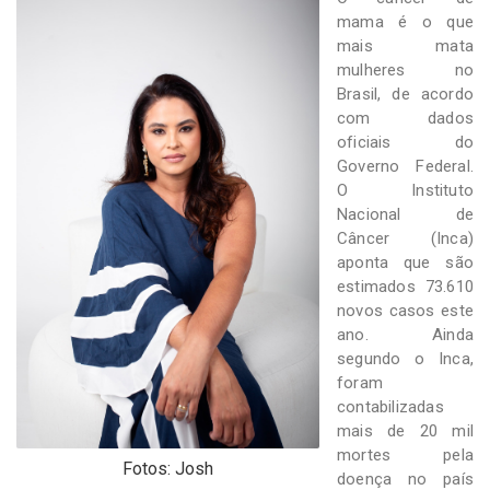
-
mama é o que
Desenvolvido
mais mata
por
Hesea
mulheres no
Tecnologia
Brasil, de acordo
e
com dados
Sistemas
oficiais do
Governo Federal.
O Instituto
Nacional de
Câncer (Inca)
aponta que são
estimados 73.610
novos casos este
ano. Ainda
segundo o Inca,
foram
contabilizadas
mais de 20 mil
mortes pela
Fotos: Josh
doença no país