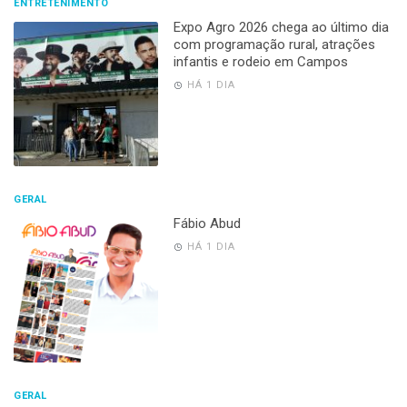
ENTRETENIMENTO
Expo Agro 2026 chega ao último dia
com programação rural, atrações
infantis e rodeio em Campos
HÁ 1 DIA
GERAL
Fábio Abud
HÁ 1 DIA
GERAL