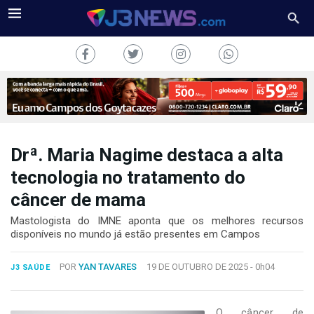
Drª. Maria Nagime destaca a alta
J3NEWS
tecnologia no tratamento do
câncer de mama
TV
Mastologista do IMNE aponta que os melhores recursos
COLUNAS
disponíveis no mundo já estão presentes em Campos
FALE
POR
YAN TAVARES
19 DE OUTUBRO DE 2025 -
0h04
CONOSCO
J3 SAÚDE
Copyright
2024
O câncer de