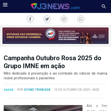
Campanha Outubro Rosa 2025 do
J3NEWS
Grupo IMNE em ação
TV
Mês dedicado à prevenção e ao combate do câncer de mama
reúne profissionais e pacientes
COLUNAS
POR
OCINEI TRINDADE
13 DE OUTUBRO DE 2025 -
0h02
SAÚDE
FALE
CONOSCO
Copyright
Até o fim
2024