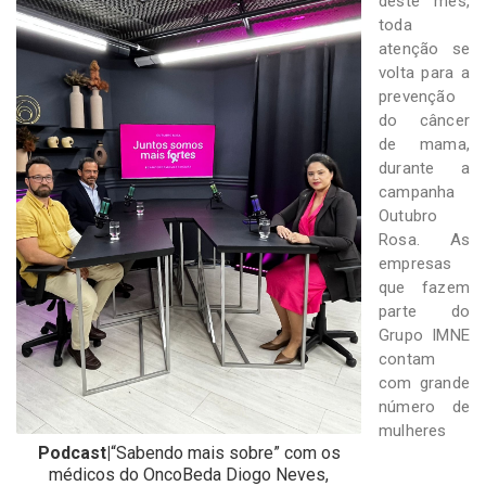
deste mês,
-
toda
Desenvolvido
por
atenção se
Hesea
volta para a
Tecnologia
prevenção
e
do câncer
Sistemas
de mama,
durante a
campanha
Outubro
Rosa. As
empresas
que fazem
parte do
Grupo IMNE
contam
com grande
número de
mulheres
Podcast|
“Sabendo mais sobre” com os
médicos do OncoBeda Diogo Neves,