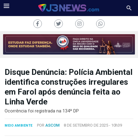
Disque Denúncia: Polícia Ambiental
J3NEWS
identifica construções irregulares
TV
em Farol após denúncia feita ao
COLUNAS
Linha Verde
Ocorrência foi registrada na 134ª DP
FALE
CONOSCO
POR
ASCOM
8 DE SETEMBRO DE 2025 -
10h39
MEIO AMBIENTE
Copyright
2024