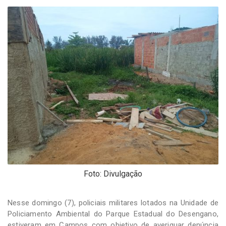
-
Desenvolvido
por
Hesea
Tecnologia
e
Sistemas
Foto: Divulgação
Nesse domingo (7), policiais militares lotados na Unidade de
Policiamento Ambiental do Parque Estadual do Desengano,
estiveram em Campos com objetivo de averiguar denúncia