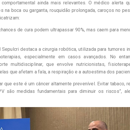
o comportamental ainda mais relevantes. O médico alerta q
s na boca ou garganta, rouquidão prolongada, caroços no pe
icatrizam:
 chances de cura podem ultrapassar 90%, mas caem para men
epulcri destaca a cirurgia robótica, utilizada para tumores in
oterapias, especialmente em casos avançados. No entan
 multidisciplinar, que envolve nutricionistas, fisioterape
las que afetam a fala, a respiração e a autoestima dos pacien
r que este é um câncer altamente prevenível. Evitar tabaco, r
V são medidas fundamentais para diminuir os riscos”, ale