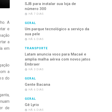
SJB para instalar sua loja de
número 300
HÁ 7 DIAS
ho. A
GERAL
ntar e
Um parque tecnológico a serviço da
sua pele
rmação
HÁ 6 DIAS
rtar a
da em
TRANSPORTE
Latam anuncia voos para Macaé e
amplia malha aérea com novos jatos
Embraer
gação
HÁ 3 DIAS
com a
res do
GERAL
Gente Bacana
HÁ 6 DIAS
anta,
GERAL
tinuam
Gê Lyrio
er de
HÁ 6 DIAS