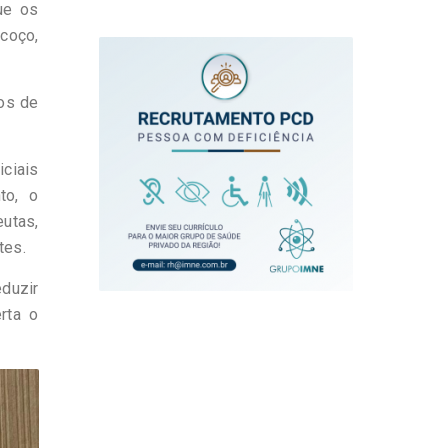
ue os
scoço,
os de
iciais
to, o
utas,
tes.
eduzir
rta o