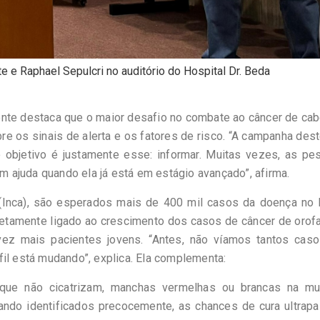
e e Raphael Sepulcri no auditório do Hospital Dr. Beda
ente destaca que o maior desafio no combate ao câncer de ca
re os sinais de alerta e os fatores de risco. “A campanha des
o objetivo é justamente esse: informar. Muitas vezes, as pe
ajuda quando ela já está em estágio avançado”, afirma.
(Inca), são esperados mais de 400 mil casos da doença no B
retamente ligado ao crescimento dos casos de câncer de orof
vez mais pacientes jovens. “Antes, não víamos tantos cas
il está mudando”, explica. Ela complementa:
 que não cicatrizam, manchas vermelhas ou brancas na mu
ando identificados precocemente, as chances de cura ultrap