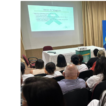
-
Desenvolvido
por
Hesea
Tecnologia
e
Sistemas