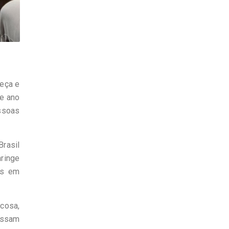
beça e
te ano
ssoas
rasil
aringe
os em
cosa,
assam