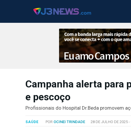
J3NEWS
Campanha alerta para 
TV
e pescoço
COLUNAS
FALE
Profissionais do Hospital Dr.Beda promovem a
CONOSCO
Copyright
POR
OCINEI TRINDADE
28 DE JULHO DE 2025 -
SAÚDE
2024