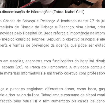
 disseminação de informações (Fotos: Isabel Calil)
o Câncer de Cabeça e Pescoço é lembrado neste 27 de jul
sileira de Cirurgia de Cabeça e Pescoço, visa alertar, orie
ovidas pelo Hospital Dr. Beda reforça a importância da info
dico-cirurgião Raphael Sepulcri, o objetivo principal é ale
 alerta e formas de prevenção da doença, que pode ser evita
s em escolas, encontros com funcionários do hospital, divul
 sábado (26), na Praça do Flamboyant. A atividade contou 
o de materiais informativos e um treino coletivo com professo
ça e pescoço englobam diferentes áreas, como boca, garg
a pele e dos seios da face. Tabagismo e consumo de álcool con
 infecção pelo vírus HPV tem aumentado os casos de cânc