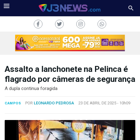
Assalto a lanchonete na Pelinca é
J3NEWS
flagrado por câmeras de segurança
TV
A dupla continua foragida
COLUNAS
POR
LEONARDO PEDROSA
23 DE ABRIL DE 2025 -
10h09
CAMPOS
FALE
CONOSCO
Copyright
2024