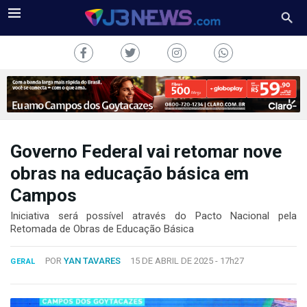
Governo Federal vai retomar nove
J3NEWS
obras na educação básica em
Campos
TV
Iniciativa será possível através do Pacto Nacional pela
COLUNAS
Retomada de Obras de Educação Básica
FALE
POR
YAN TAVARES
15 DE ABRIL DE 2025 -
17h27
CONOSCO
GERAL
Copyright
2024