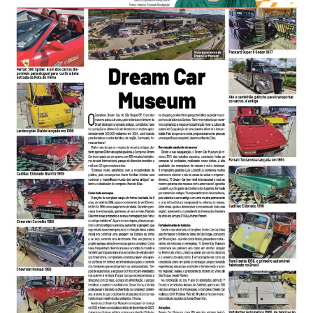
-
Desenvolvido
por
Hesea
Tecnologia
e
Sistemas