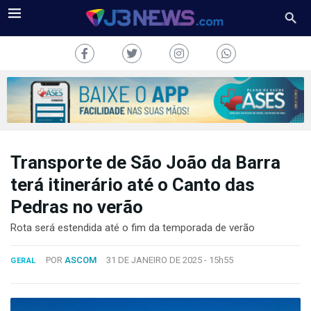
Transporte de São João da Barra
J3NEWS
terá itinerário até o Canto das
TV
Pedras no verão
COLUNAS
Rota será estendida até o fim da temporada de verão
FALE
POR
ASCOM
31 DE JANEIRO DE 2025 -
15h55
GERAL
CONOSCO
Copyright
2024