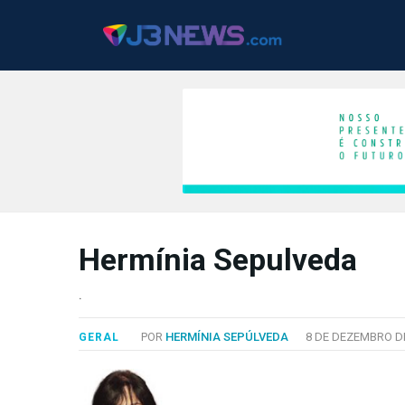
J3NEWS
Hermínia Sepulveda
TV
COLUNAS
.
FALE
POR
HERMÍNIA SEPÚLVEDA
8 DE DEZEMBRO DE
GERAL
CONOSCO
Copyright
2024