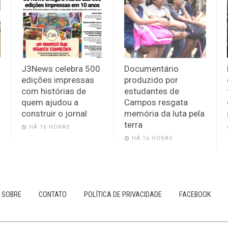
J3News celebra 500
Documentário
edições impressas
produzido por
com histórias de
estudantes de
quem ajudou a
Campos resgata
construir o jornal
memória da luta pela
terra
HÁ 16 HORAS
HÁ 16 HORAS
SOBRE
CONTATO
POLÍTICA DE PRIVACIDADE
FACEBOOK