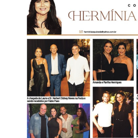
-
Desenvolvido
por
Hesea
Tecnologia
e
Sistemas