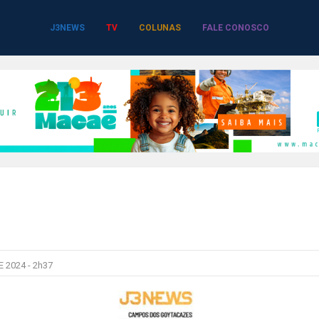
J3NEWS
TV
COLUNAS
FALE CONOSCO
 2024 -
2h37