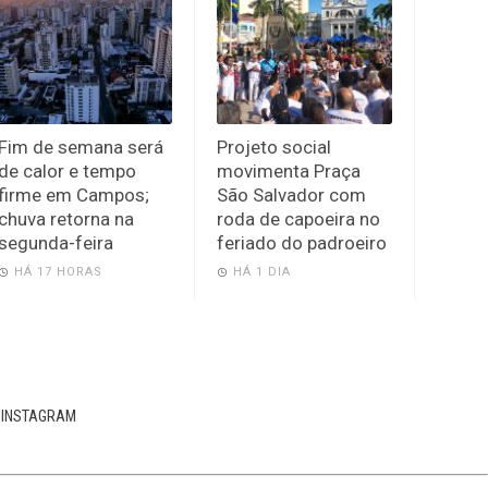
Fim de semana será
Projeto social
de calor e tempo
movimenta Praça
firme em Campos;
São Salvador com
chuva retorna na
roda de capoeira no
segunda-feira
feriado do padroeiro
HÁ 17 HORAS
HÁ 1 DIA
INSTAGRAM