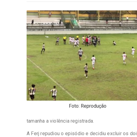
-
Desenvolvido
por
Hesea
Tecnologia
e
Sistemas
Foto: Reprodução
tamanha a violência registrada.
A Ferj repudiou o episódio e decidiu excluir os doi