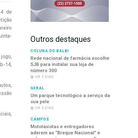
14 de
tição
neiro
inta-
Outros destaques
COLUNA DO BALBI
jogo,
Rede nacional de farmácia escolhe
b-14,
SJB para instalar sua loja de
número 300
HÁ 5 DIAS
utos,
GERAL
issão
Um parque tecnológico a serviço da
sua pele
HÁ 5 DIAS
iais,
CAMPOS
Mototaxistas e entregadores
aderem ao “Breque Nacional” e