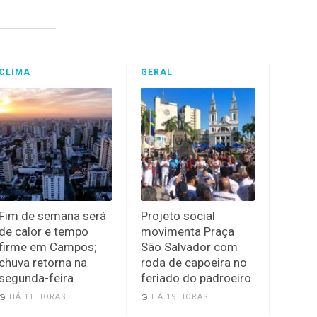
CLIMA
GERAL
Fim de semana será
Projeto social
de calor e tempo
movimenta Praça
firme em Campos;
São Salvador com
chuva retorna na
roda de capoeira no
segunda-feira
feriado do padroeiro
HÁ 11 HORAS
HÁ 19 HORAS