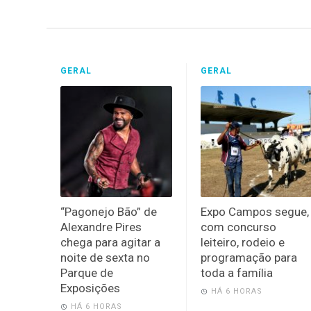
GERAL
GERAL
“Pagonejo Bão” de
Expo Campos segue,
Alexandre Pires
com concurso
chega para agitar a
leiteiro, rodeio e
noite de sexta no
programação para
Parque de
toda a família
Exposições
HÁ 6 HORAS
HÁ 6 HORAS