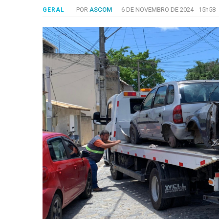
-
POR
ASCOM
6 DE NOVEMBRO DE 2024 -
15h58
GERAL
Desenvolvido
por
Hesea
Tecnologia
e
Sistemas