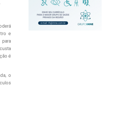
.
poderá
tro e
 para
 custa
oção é
da, o
culos