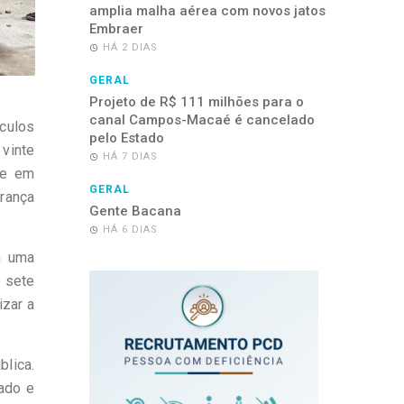
amplia malha aérea com novos jatos
Embraer
HÁ 2 DIAS
GERAL
Projeto de R$ 111 milhões para o
canal Campos-Macaé é cancelado
ículos
pelo Estado
vinte
HÁ 7 DIAS
se em
GERAL
urança
Gente Bacana
HÁ 6 DIAS
m uma
e sete
izar a
blica.
cado e