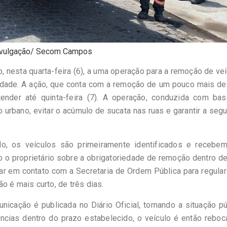
ivulgação/ Secom Campos
o, nesta quarta-feira (6), a uma operação para a remoção de ve
idade. A ação, que conta com a remoção de um pouco mais de 
tender até quinta-feira (7). A operação, conduzida com ba
o urbano, evitar o acúmulo de sucata nas ruas e garantir a seg
o, os veículos são primeiramente identificados e recebe
do o proprietário sobre a obrigatoriedade de remoção dentro d
rar em contato com a Secretaria de Ordem Pública para regular
o é mais curto, de três dias.
icação é publicada no Diário Oficial, tornando a situação pú
ncias dentro do prazo estabelecido, o veículo é então rebo