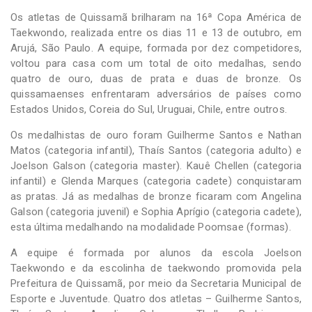
Os atletas de Quissamã brilharam na 16ª Copa América de
Taekwondo, realizada entre os dias 11 e 13 de outubro, em
Arujá, São Paulo. A equipe, formada por dez competidores,
voltou para casa com um total de oito medalhas, sendo
quatro de ouro, duas de prata e duas de bronze. Os
quissamaenses enfrentaram adversários de países como
Estados Unidos, Coreia do Sul, Uruguai, Chile, entre outros.
Os medalhistas de ouro foram Guilherme Santos e Nathan
Matos (categoria infantil), Thaís Santos (categoria adulto) e
Joelson Galson (categoria master). Kauê Chellen (categoria
infantil) e Glenda Marques (categoria cadete) conquistaram
as pratas. Já as medalhas de bronze ficaram com Angelina
Galson (categoria juvenil) e Sophia Aprígio (categoria cadete),
esta última medalhando na modalidade Poomsae (formas).
A equipe é formada por alunos da escola Joelson
Taekwondo e da escolinha de taekwondo promovida pela
Prefeitura de Quissamã, por meio da Secretaria Municipal de
Esporte e Juventude. Quatro dos atletas – Guilherme Santos,