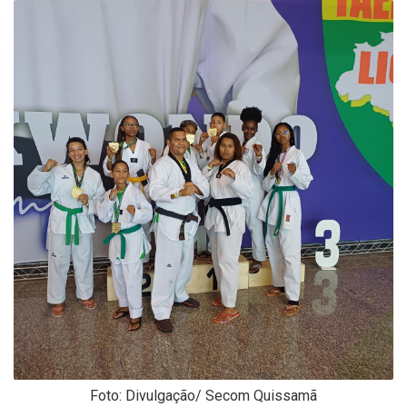
-
Desenvolvido
por
Hesea
Tecnologia
e
Sistemas
Foto: Divulgação/ Secom Quissamã