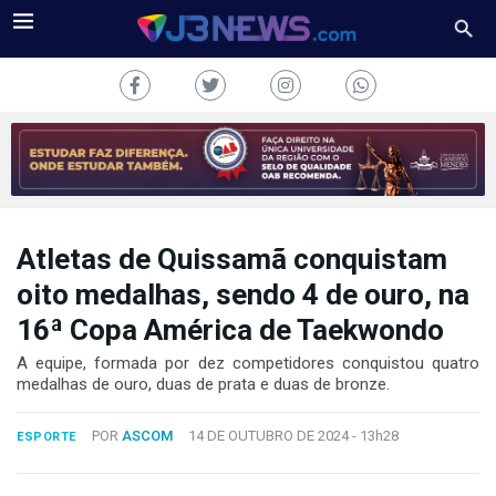
Atletas de Quissamã conquistam
J3NEWS
oito medalhas, sendo 4 de ouro, na
TV
16ª Copa América de Taekwondo
COLUNAS
A equipe, formada por dez competidores conquistou quatro
medalhas de ouro, duas de prata e duas de bronze.
FALE
CONOSCO
POR
ASCOM
14 DE OUTUBRO DE 2024 -
13h28
ESPORTE
Copyright
2024