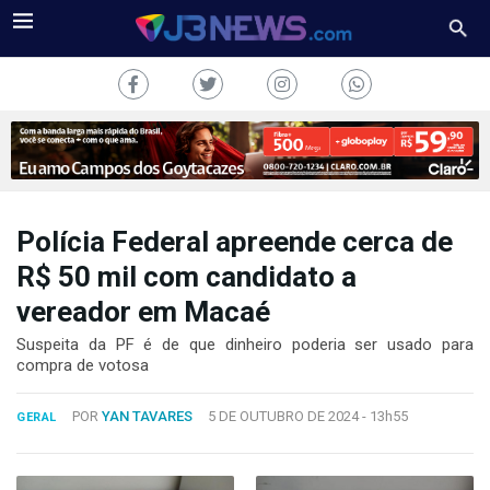
Polícia Federal apreende cerca de
J3NEWS
R$ 50 mil com candidato a
vereador em Macaé
TV
Suspeita da PF é de que dinheiro poderia ser usado para
COLUNAS
compra de votosa
FALE
POR
YAN TAVARES
5 DE OUTUBRO DE 2024 -
13h55
CONOSCO
GERAL
Copyright
2024