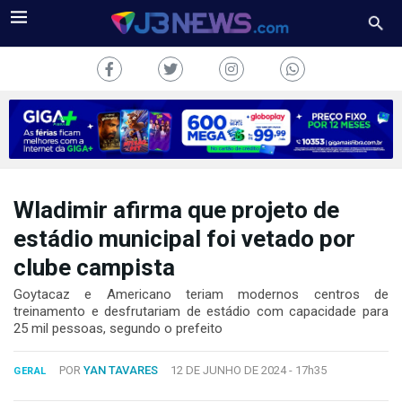
Wladimir afirma que projeto de
J3NEWS
estádio municipal foi vetado por
TV
clube campista
COLUNAS
Goytacaz e Americano teriam modernos centros de
treinamento e desfrutariam de estádio com capacidade para
25 mil pessoas, segundo o prefeito
FALE
CONOSCO
Copyright
POR
YAN TAVARES
12 DE JUNHO DE 2024 -
17h35
GERAL
2024