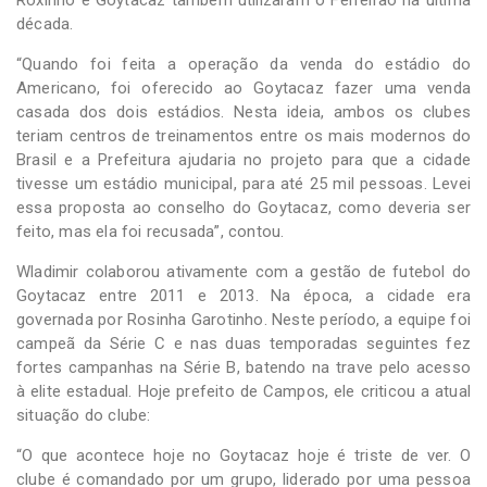
Roxinho e Goytacaz também utilizaram o Ferreirão na última
década.
“Quando foi feita a operação da venda do estádio do
Americano, foi oferecido ao Goytacaz fazer uma venda
casada dos dois estádios. Nesta ideia, ambos os clubes
teriam centros de treinamentos entre os mais modernos do
Brasil e a Prefeitura ajudaria no projeto para que a cidade
tivesse um estádio municipal, para até 25 mil pessoas. Levei
essa proposta ao conselho do Goytacaz, como deveria ser
feito, mas ela foi recusada”, contou.
Wladimir colaborou ativamente com a gestão de futebol do
Goytacaz entre 2011 e 2013. Na época, a cidade era
governada por Rosinha Garotinho. Neste período, a equipe foi
campeã da Série C e nas duas temporadas seguintes fez
fortes campanhas na Série B, batendo na trave pelo acesso
à elite estadual. Hoje prefeito de Campos, ele criticou a atual
situação do clube:
“O que acontece hoje no Goytacaz hoje é triste de ver. O
clube é comandado por um grupo, liderado por uma pessoa