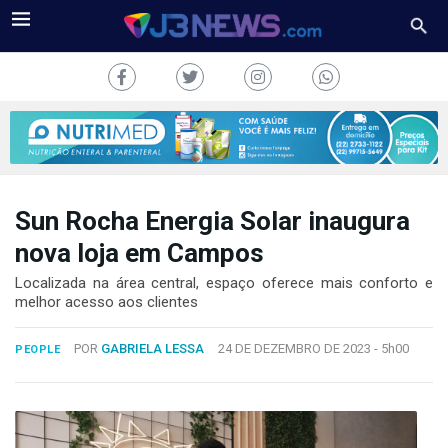
Sun Rocha Energia Solar inaugura
J3NEWS
nova loja em Campos
TV
Localizada na área central, espaço oferece mais conforto e
melhor acesso aos clientes
COLUNAS
POR
GABRIELA LESSA
24 DE DEZEMBRO DE 2023 -
5h00
PEOPLE
FALE
CONOSCO
Copyright
2024