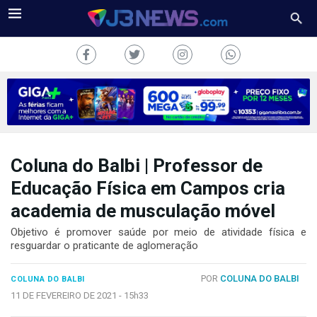
Coluna do Balbi | Professor de
J3NEWS
Educação Física em Campos cria
TV
academia de musculação móvel
COLUNAS
Objetivo é promover saúde por meio de atividade física e
resguardar o praticante de aglomeração
FALE
CONOSCO
POR
COLUNA DO BALBI
COLUNA DO BALBI
Copyright
11 DE FEVEREIRO DE 2021 -
15h33
2024