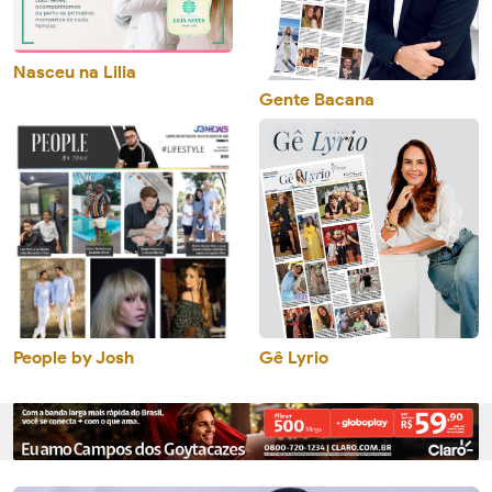
Nasceu na Lilia
Gente Bacana
People by Josh
Gê Lyrio