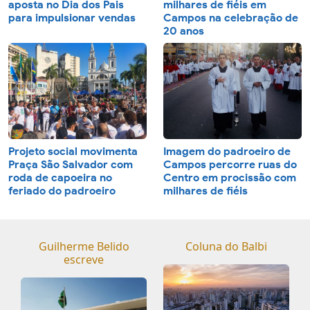
aposta no Dia dos Pais
milhares de fiéis em
para impulsionar vendas
Campos na celebração de
20 anos
Projeto social movimenta
Imagem do padroeiro de
Praça São Salvador com
Campos percorre ruas do
roda de capoeira no
Centro em procissão com
feriado do padroeiro
milhares de fiéis
Guilherme Belido
Coluna do Balbi
escreve