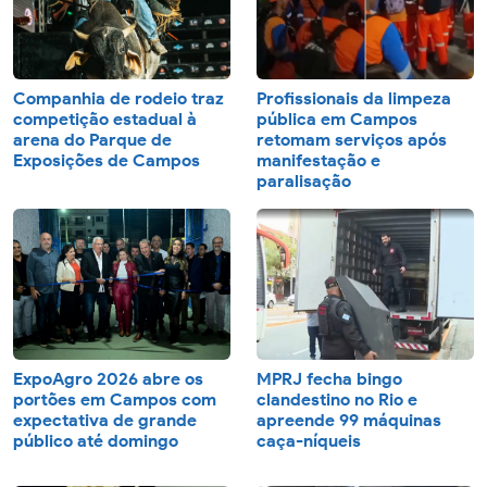
Companhia de rodeio traz
Profissionais da limpeza
competição estadual à
pública em Campos
arena do Parque de
retomam serviços após
Exposições de Campos
manifestação e
paralisação
ExpoAgro 2026 abre os
MPRJ fecha bingo
portões em Campos com
clandestino no Rio e
expectativa de grande
apreende 99 máquinas
público até domingo
caça-níqueis