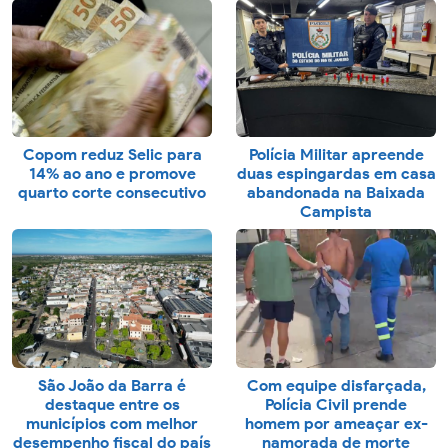
Copom reduz Selic para
Polícia Militar apreende
14% ao ano e promove
duas espingardas em casa
quarto corte consecutivo
abandonada na Baixada
Campista
São João da Barra é
Com equipe disfarçada,
destaque entre os
Polícia Civil prende
municípios com melhor
homem por ameaçar ex-
desempenho fiscal do país
namorada de morte