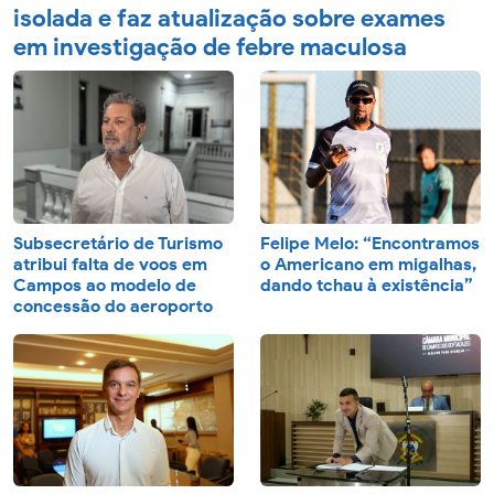
isolada e faz atualização sobre exames
em investigação de febre maculosa
Subsecretário de Turismo
Felipe Melo: “Encontramos
atribui falta de voos em
o Americano em migalhas,
Campos ao modelo de
dando tchau à existência”
concessão do aeroporto