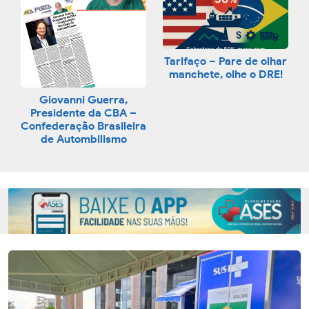
Tarifaço – Pare de olhar
manchete, olhe o DRE!
Giovanni Guerra,
Presidente da CBA –
Confederação Brasileira
de Autombilismo