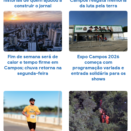
histórias de quem ajudou a
Campos resgata memória
construir o jornal
da luta pela terra
Fim de semana será de
Expo Campos 2026
calor e tempo firme em
começa com
Campos; chuva retorna na
programação variada e
segunda-feira
entrada solidária para os
shows